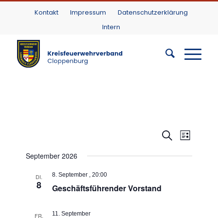
Kontakt
Impressum
Datenschutzerklärung
Intern
Veranst
Veranst
Suche
Liste
Datum
Ansicht
Suche
wählen.
Navigat
September 2026
und
Ansichte
8. September , 20:00
DI.
8
Geschäftsführender Vorstand
Navigat
11. September
FR.