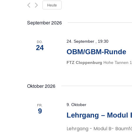
Ansichten,
Suche
Heute
Datum
Navigation
nach
wählen.
Veranstaltungen
September 2026
Schlüsselwort.
24. September , 19:30
DO.
24
OBM/GBM-Runde
FTZ Cloppenburg
Hohe Tannen 1
Oktober 2026
9. Oktober
FR.
9
Lehrgang – Modul 
Lehrgang - Modul B- Baumfä