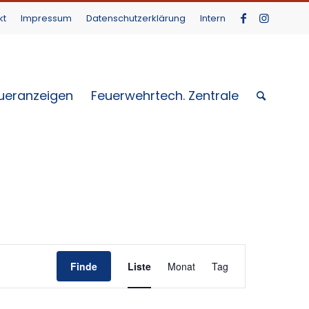
kt
Impressum
Datenschutzerklärung
Intern
ueranzeigen
Feuerwehrtech. Zentrale
Veranstaltung
Ansichten-
Finde
Liste
Monat
Tag
Navigation