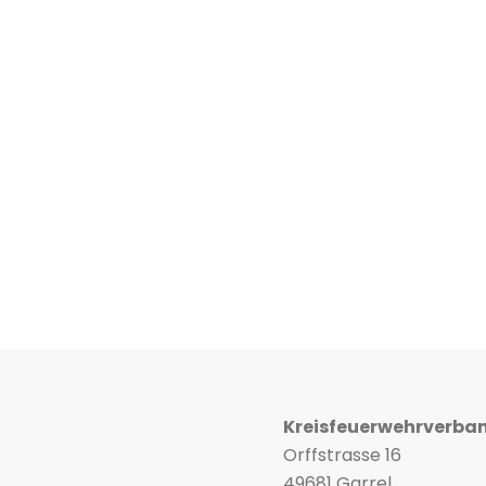
Kreisfeuerwehrverba
Orffstrasse 16
49681 Garrel