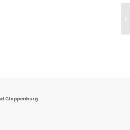
Le
nd Cloppenburg