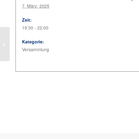
7. März, 2025
Zeit:
19:30 - 22:00
Kategorie:
Generalversammlung FF Cloppenburg
Versammlung