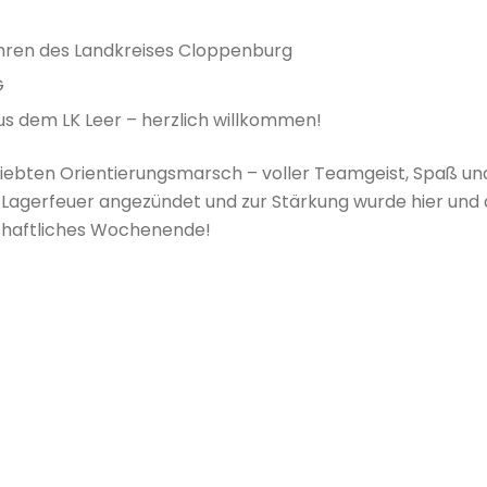
hren des Landkreises Cloppenburg
G
s dem LK Leer – herzlich willkommen!
eliebten Orientierungsmarsch – voller Teamgeist, Spaß u
agerfeuer angezündet und zur Stärkung wurde hier und d
schaftliches Wochenende!