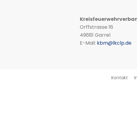
Kreisfeuerwehrverba
Orffstrasse 16
49681 Garrel
E-Mail:
kbm@lkclp.de
Kontakt
I